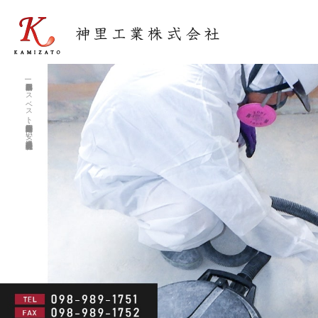
那覇市内解体工事|アスベスト除去調査・住宅解体工事が安い沖縄業者 神里工業株式会社