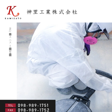
RC造平屋建物解体工事|アスベスト除去調査・住宅解体工事が安い沖縄業者 神里工業株式会社