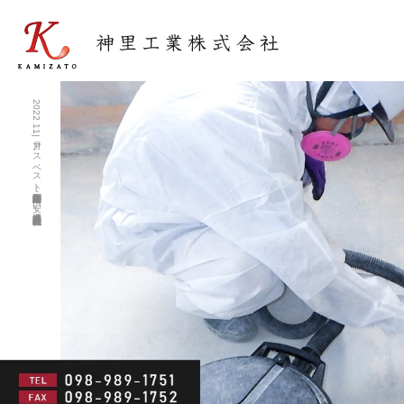
2022 11月|アスベスト除去調査・住宅解体工事が安い沖縄業者 神里工業株式会社