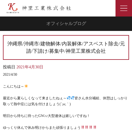
オフィシャルブログ
沖縄県/沖縄市/建物解体/内装解体/アスベスト除去/元
請/下請け/募集中/神里工業株式会社
投稿日
2021年4月30日
2021/4/30
こんにちは～
最近から夏らしくなって来ましたねぇ～
皆さん水分補給、休憩はしっかり
取って熱中症には気を付けましょう(´;ω;｀)
明日から待ちに待ったGW♪♪大型連休は嬉しいですね！
ゆっくり休んで休み明けからまた頑張りましょう