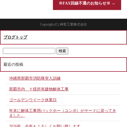
※FAX回線不通のお知らせ※
→
Copyright (C) 神里工業株式会社
ブログトップ
最近の投稿
沖縄県那覇市消防隊突入訓練
那覇市内 Ｙ様所有建物解体工事
ゴールデンウイーク休業日
年末に解体工事用バックホー（ユンボ）がヤードに戻ってき
ました。
2026年 今年もよろしくお願い致します。