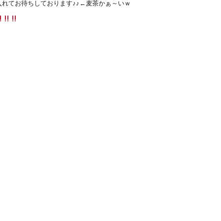
れてお待ちしております♪♪←麦茶かぁ～いｗ