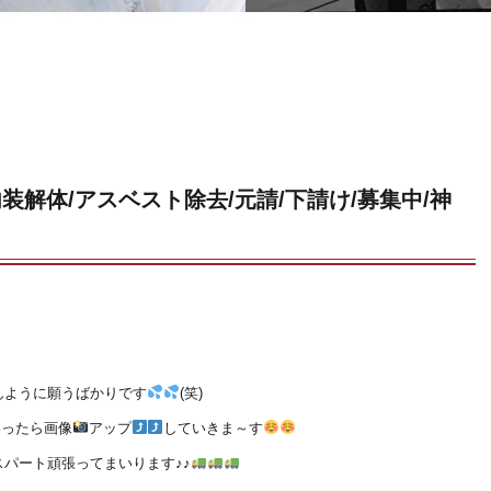
内装解体/アスベスト除去/元請/下請け/募集中/神
んように願うばかりです
(笑)
わったら画像
アップ
していきま～す
パート頑張ってまいります♪♪