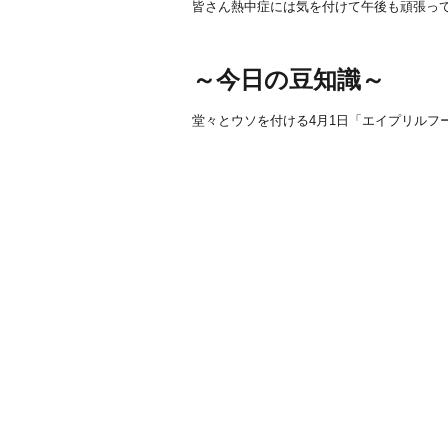
皆さん熱中症には気を付けて午後も頑張って
～今日の豆知識～
堂々とウソを付ける4月1日「エイプリルフ