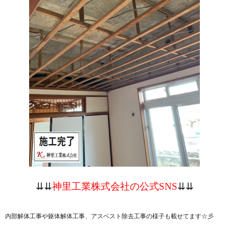
⇊⇊
神里工業株式会社の公式SNS
⇊⇊
内部解体工事や躯体解体工事、アスベスト除去工事の様子も載せてます☆彡